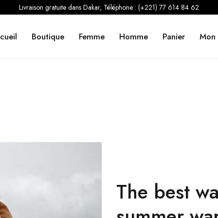
Livraison gratuite dans Dakar, Téléphone : (+221) 77 614 84 62
cueil
Boutique
Femme
Homme
Panier
Mon
The best wa
summer war