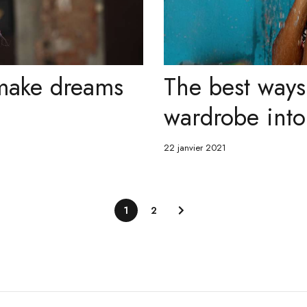
 make dreams
The best way
wardrobe int
22 janvier 2021
1
2