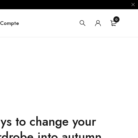
0
 Compte
ys to change your
drobe into autumn