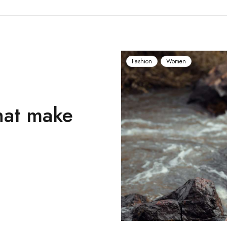
Fashion
Women
hat make