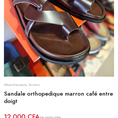
Abouchaussure
,
Acomo
Sandale orthopedique marron café entre
doigt
12,000
CFA
15,000
CFA