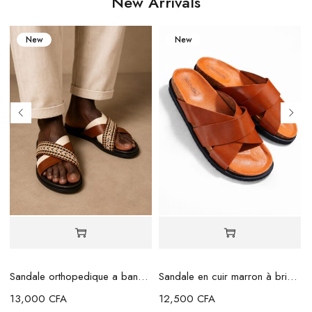
New Arrivals
New
New
Sandale orthopedique a bande marron beige
Sandale en cuir marron à brides croisées
13,000
CFA
12,500
CFA