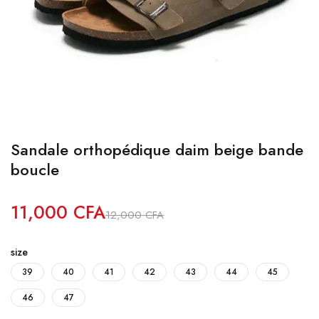
Sandale orthopédique daim beige bande
boucle
11,000
CFA
12,000
CFA
size
39
40
41
42
43
44
45
46
47