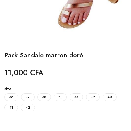
Pack Sandale marron doré
11,000
CFA
size
36
37
38
"_
35
39
40
41
42
Quantité