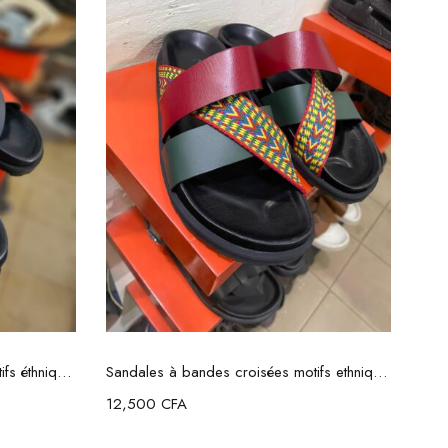
s
Choix des options
Sandales à bandes croisées motifs éthniques
Sandales à bandes croisées motifs ethniques
12,500
CFA