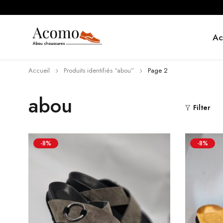
Ac
Accueil
Produits identifiés “abou”
Page 2
abou
Filter
-8%
-8%