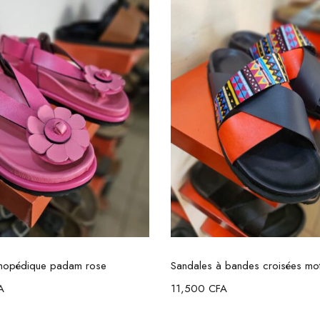
Choix des options
Choix des option
thopédique padam rose
A
11,500
CFA