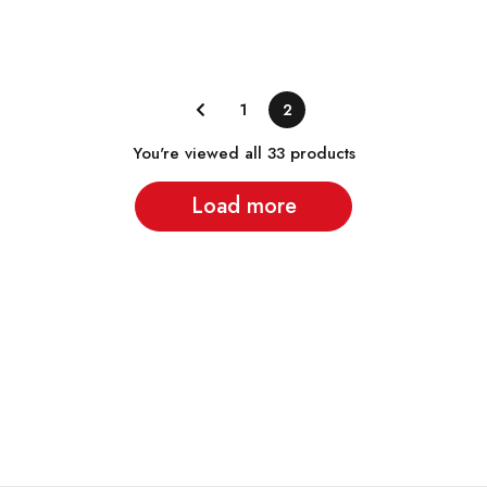
1
2
You're viewed all 33 products
Load more