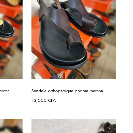
s
Choix des options
arron
Sandale orthopédique padam marron
13,000
CFA