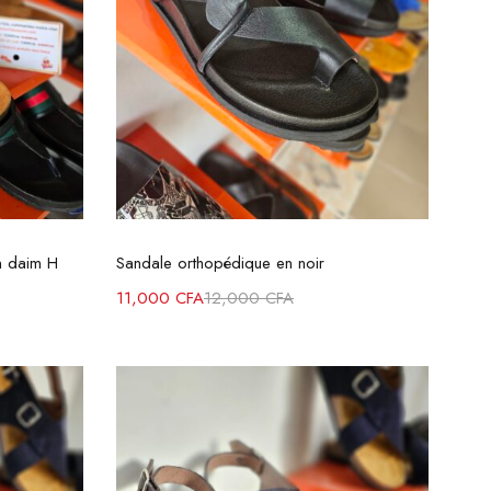
s
Choix des options
n daim H
Sandale orthopédique en noir
11,000
CFA
12,000
CFA