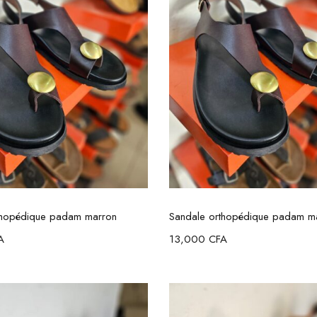
Choix des options
Choix des option
thopédique padam marron
Sandale orthopédique padam m
A
13,000
CFA