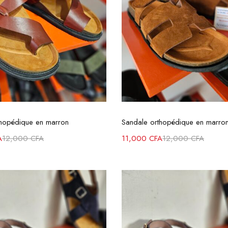
Choix des options
Choix des option
thopédique en marron
Sandale orthopédique en marro
A
12,000
CFA
11,000
CFA
12,000
CFA