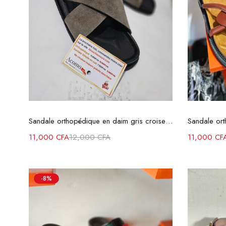
Choix des options
Sandale orthopédique en daim gris croisee avec anneau rond
Sandale or
11,000
CFA
12,000
CFA
11,000
CF
-8%