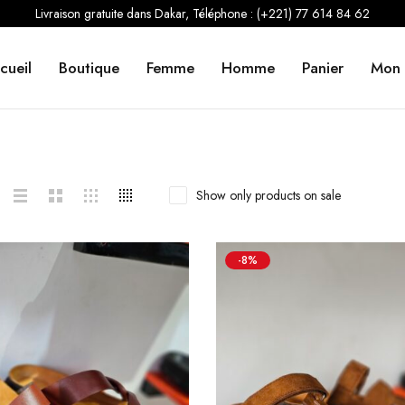
Livraison gratuite dans Dakar, Téléphone : (+221) 77 614 84 62
cueil
Boutique
Femme
Homme
Panier
Mon
Show only products on sale
-8%