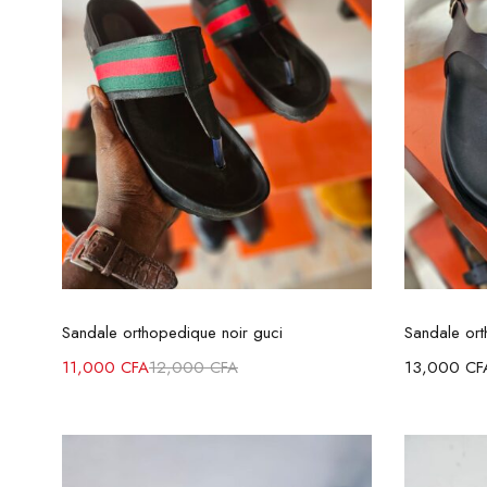
Choix des options
Sandale orthopedique noir guci
Sandale or
11,000
CFA
12,000
CFA
13,000
CF