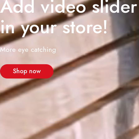
Add video slider
in your store!
More eye catching
Shop now